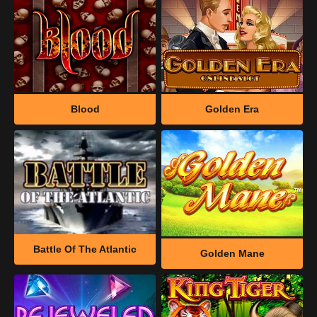
Blood
Golden Era
Battle Of The Atlantic
Golden Mane