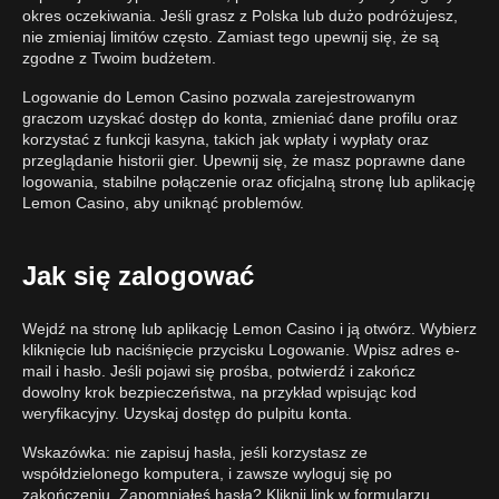
okres oczekiwania. Jeśli grasz z Polska lub dużo podróżujesz,
nie zmieniaj limitów często. Zamiast tego upewnij się, że są
zgodne z Twoim budżetem.
Logowanie do Lemon Casino pozwala zarejestrowanym
graczom uzyskać dostęp do konta, zmieniać dane profilu oraz
korzystać z funkcji kasyna, takich jak wpłaty i wypłaty oraz
przeglądanie historii gier. Upewnij się, że masz poprawne dane
logowania, stabilne połączenie oraz oficjalną stronę lub aplikację
Lemon Casino, aby uniknąć problemów.
Jak się zalogować
Wejdź na stronę lub aplikację Lemon Casino i ją otwórz. Wybierz
kliknięcie lub naciśnięcie przycisku Logowanie. Wpisz adres e-
mail i hasło. Jeśli pojawi się prośba, potwierdź i zakończ
dowolny krok bezpieczeństwa, na przykład wpisując kod
weryfikacyjny. Uzyskaj dostęp do pulpitu konta.
Wskazówka: nie zapisuj hasła, jeśli korzystasz ze
współdzielonego komputera, i zawsze wyloguj się po
zakończeniu. Zapomniałeś hasła? Kliknij link w formularzu