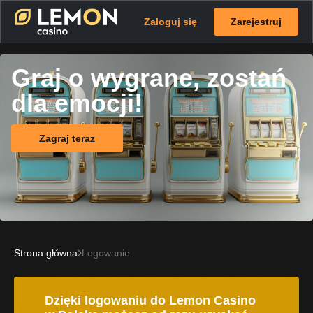
Zaloguj się
Zarejestruj
Graj o wygrane, zostań
dla emocji!
Zagraj teraz
Strona główna
Logowanie
Dzięki logowaniu do Lemon Casino