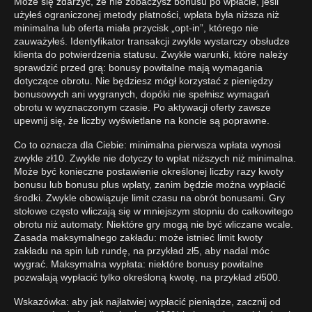
Może się zdarzyć, że nie zobaczysz bonusu po wpłacie, jeśli
użyłeś ograniczonej metody płatności, wpłata była niższa niż
minimalna lub oferta miała przycisk „opt-in”, którego nie
zauważyłeś. Identyfikator transakcji zwykle wystarczy obsłudze
klienta do potwierdzenia statusu. Zwykłe warunki, które należy
sprawdzić przed grą: bonusy powitalne mają wymagania
dotyczące obrotu. Nie będziesz mógł korzystać z pieniędzy
bonusowych ani wygranych, dopóki nie spełnisz wymagań
obrotu w wyznaczonym czasie. Po aktywacji oferty zawsze
upewnij się, że liczby wyświetlane na koncie są poprawne.
Co to oznacza dla Ciebie: minimalna pierwsza wpłata wynosi
zwykle zł10. Zwykle nie dotyczy to wpłat niższych niż minimalna.
Może być konieczne postawienie określonej liczby razy kwoty
bonusu lub bonusu plus wpłaty, zanim będzie można wypłacić
środki. Zwykle obowiązuje limit czasu na obrót bonusami. Gry
stołowe często wliczają się w mniejszym stopniu do całkowitego
obrotu niż automaty. Niektóre gry mogą nie być wliczane wcale.
Zasada maksymalnego zakładu: może istnieć limit kwoty
zakładu na spin lub rundę, na przykład zł5, aby nadal móc
wygrać. Maksymalna wypłata: niektóre bonusy powitalne
pozwalają wypłacić tylko określoną kwotę, na przykład zł500.
Wskazówka: aby jak najłatwiej wypłacić pieniądze, zacznij od