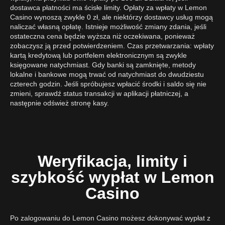
dostawca płatności ma ścisłe limity. Opłaty za wpłaty w Lemon
Casino wynoszą zwykle 0 zł, ale niektórzy dostawcy usług mogą
naliczać własną opłatę. Istnieje możliwość zmiany zdania, jeśli
ostateczna cena będzie wyższa niż oczekiwana, ponieważ
zobaczysz ją przed potwierdzeniem. Czas przetwarzania: wpłaty
kartą kredytową lub portfelem elektronicznym są zwykle
księgowane natychmiast. Gdy banki są zamknięte, metody
lokalne i bankowe mogą trwać od natychmiast do dwudziestu
czterech godzin. Jeśli spróbujesz wpłacić środki i saldo się nie
zmieni, sprawdź status transakcji w aplikacji płatniczej, a
następnie odśwież stronę kasy.
Weryfikacja, limity i
szybkość wypłat w Lemon
Casino
Po zalogowaniu do Lemon Casino możesz dokonywać wypłat z