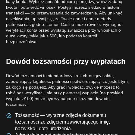
kasy konta. Wybierz sposób odbioru pieniędzy, wpisz żądaną
kwotę i potwierdź wniosek. Postęp możesz śledzić w historii
transakcji — od przetwarzania do zatwierdzenia. Aby uniknąć
oczekiwania, upewnij się, że Twoje dane i dane metody
płatności są zgodne. Lemon Casino może również wymagać
weryfikacji konta przed wypłatą, zwłaszcza przy wnioskach o
duże kwoty, takie jak zł500, lub podczas kontroli
bezpieczeństwa.
Dowód tożsamości przy wypłatach
Dowód tożsamości to standardowy krok chroniący saldo,
zapewniający legalność płatności i potwierdzający, że jesteś tym,
za kogo się podajesz. Aby grać i wpłacać, zwykle możesz to
robić bez weryfikacji, ale przy pierwszej wypłacie (na przykład
wypłata zł100) może być wymagane okazanie dowodu
tożsamości.
Tożsamość — wyraźne zdjęcie dokumentu
tożsamości ze zdjęciem zawierającego imię,
nazwisko i datę urodzenia.