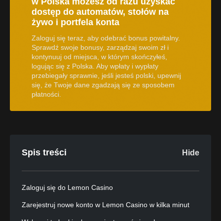
w Polska możesz od razu uzyskać
dostęp do automatów, stołów na
żywo i portfela konta
Zaloguj się teraz, aby odebrać bonus powitalny.
Sprawdź swoje bonusy, zarządzaj swoim zł i
kontynuuj od miejsca, w którym skończyłeś,
logując się z Polska. Aby wpłaty i wypłaty
przebiegały sprawnie, jeśli jesteś polski, upewnij
się, że Twoje dane zgadzają się ze sposobem
płatności.
Spis treści
Hide
Zaloguj się do Lemon Casino
Zarejestruj nowe konto w Lemon Casino w kilka minut