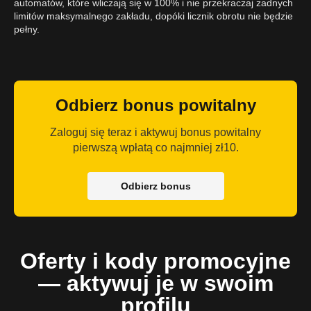
automatów, które wliczają się w 100% i nie przekraczaj żadnych
limitów maksymalnego zakładu, dopóki licznik obrotu nie będzie
pełny.
Odbierz bonus powitalny
Zaloguj się teraz i aktywuj bonus powitalny
pierwszą wpłatą co najmniej zł10.
Odbierz bonus
Oferty i kody promocyjne
— aktywuj je w swoim
profilu